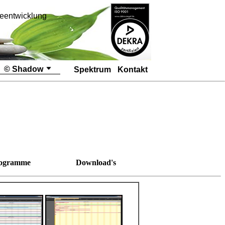
eentwicklung
© Shadow
Spektrum
Kontakt
Startseite
@
Bilder
Module
ogramme
Download's
Programme
Download's