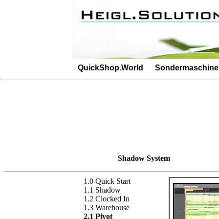
Besucherz�hler: 1646Besucherz�hler: 473
QuickShop.World
Sondermaschin
Shadow System
1.0 Quick Start
1.1 Shadow
1.2 Clocked In
1.3 Warehouse
2.1 Pivot