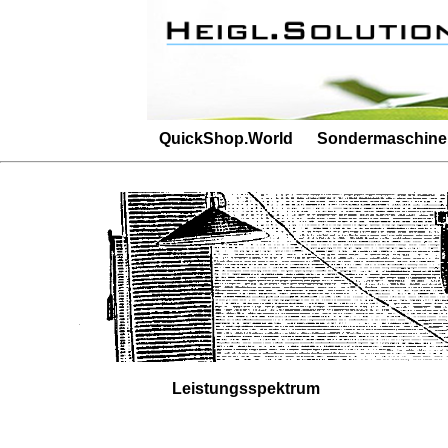
Besucherz�hler: 3371Besucherz�hler: 38
QuickShop.World
Sondermaschin
Leistungsspektrum