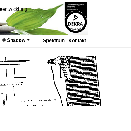
eentwicklung
© Shadow
Spektrum
Kontakt
Startseite
@
Bilder
Module
Programme
Download's