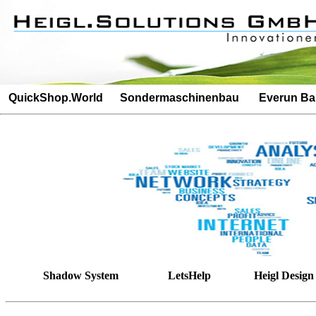
Besucherz�hler: 3039Besucherz�hler: 206
QuickShop.World
Sondermaschinenbau
Everun B
Shadow System
LetsHelp
Heigl Design